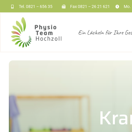
Zum
Tel.
0821 – 656 35
Fax 0821 – 26 21 621
Mo. 
Inhalt
springen
Ein Lächeln für Ihre Ge
Kra