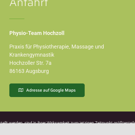
Anfahrt
Physio-Team Hochzoll
Praxis für Physiotherapie, Massage und
Krankengymnastik
Hochzoller Str. 7a
86163 Augsburg
Adresse auf Google Maps
tellt werden, sind in ihrer Wirksamkeit zum jetzigen Zeitpunkt größtente
sitiver Erfahrungen, in der Alternativmedizin seit vielen Jahren angewend