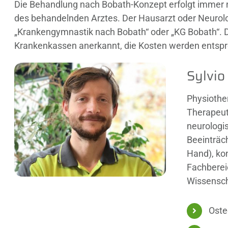
Die Behandlung nach Bobath-Konzept erfolgt immer
des behandelnden Arztes. Der Hausarzt oder Neurolog
„Krankengymnastik nach Bobath“ oder „KG Bobath“. 
Krankenkassen anerkannt, die Kosten werden entsp
Sylvio
Physiothe
Therapeut
neurologi
Beeinträc
Hand),
kon
Fachberei
Wissensch
Oste